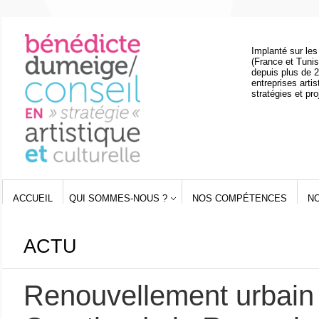
Implanté sur les
(France et Tunis
depuis plus de 2
entreprises artis
stratégies et pro
ACCUEIL
QUI SOMMES-NOUS ?
NOS COMPÉTENCES
N
ACTU
Renouvellement urbain