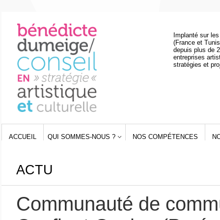
Implanté sur les
(France et Tunis
depuis plus de 2
entreprises artis
stratégies et pro
ACCUEIL
QUI SOMMES-NOUS ?
NOS COMPÉTENCES
N
ACTU
Communauté de comm