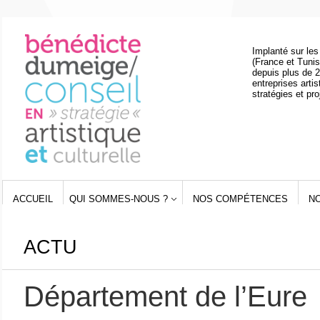
Implanté sur les
(France et Tunis
depuis plus de 2
entreprises artis
stratégies et pro
ACCUEIL
QUI SOMMES-NOUS ?
NOS COMPÉTENCES
N
ACTU
Département de l’Eure